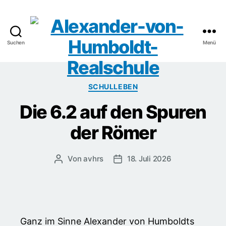
Suchen
Menü
Alexander-
von-
Kategorien
SCHULLEBEN
Humboldt-
Die 6.2 auf den Spuren
Realschule
der Römer
Von
avhrs
18. Juli 2026
Beitragsautor
Veröffentlichungsdatum
Ganz im Sinne Alexander von Humboldts