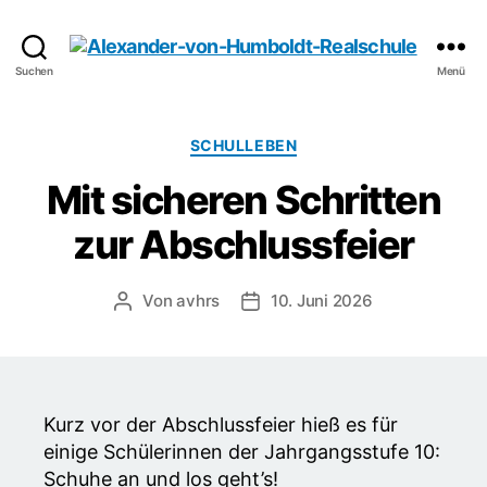
Alexander-
Suchen
Menü
von-
Humboldt-
Realschule
Kategorien
SCHULLEBEN
Mit sicheren Schritten
zur Abschlussfeier
Von
avhrs
10. Juni 2026
Beitragsautor
Veröffentlichungsdatum
Kurz vor der Abschlussfeier hieß es für
einige Schülerinnen der Jahrgangsstufe 10:
Schuhe an und los geht’s!