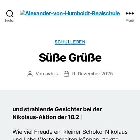
Alexander-
Suchen
Menü
von-
Humboldt-
Realschule
Kategorien
SCHULLEBEN
Süße Grüße
Von
avhrs
9. Dezember 2025
Beitragsautor
Veröffentlichungsdatum
und strahlende Gesichter bei der
Nikolaus-Aktion der 10.2
!
Wie viel Freude ein kleiner Schoko-Nikolaus
und liebe Worte bereiten können, zeigte